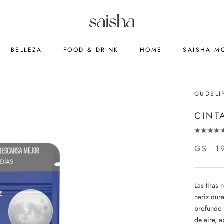
BELLEZA
FOOD & DRINK
HOME
SAISHA M
GUDSLI
CINT
GS. 1
Las tiras 
nariz dur
profundo y
de aire, 