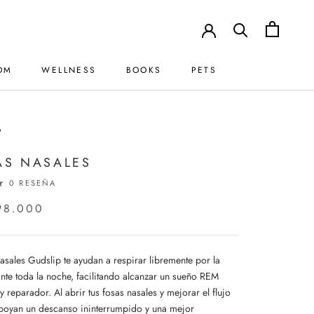
OM
WELLNESS
BOOKS
PETS
BOOKS
PETS
P
AS NASALES
0 RESEÑA
98.000
nasales Gudslip te ayudan a respirar libremente por la
ante toda la noche, facilitando alcanzar un sueño REM
 reparador. Al abrir tus fosas nasales y mejorar el flujo
apoyan un descanso ininterrumpido y una mejor