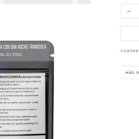
COMPAR
MÁS 
VER 