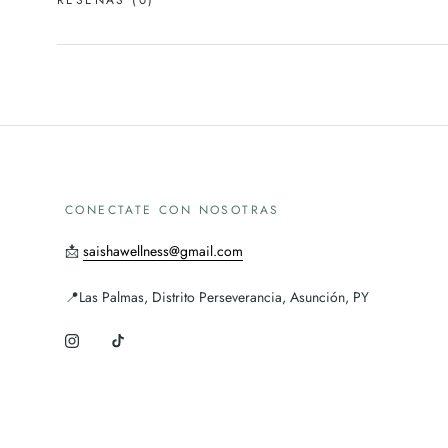
RESEÑAS
(0)
CONECTATE CON NOSOTRAS
📩
saishawellness@gmail.com
📍Las Palmas, Distrito Perseverancia, Asunción, PY