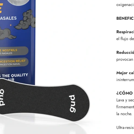
oxigenaci
BENEFIC
Respirac
el flujo de
Reducció
provocan 
Mejor ca
ininterru
¿CÓMO 
Lava y sec
firmement
la noche.
Ultra-resi