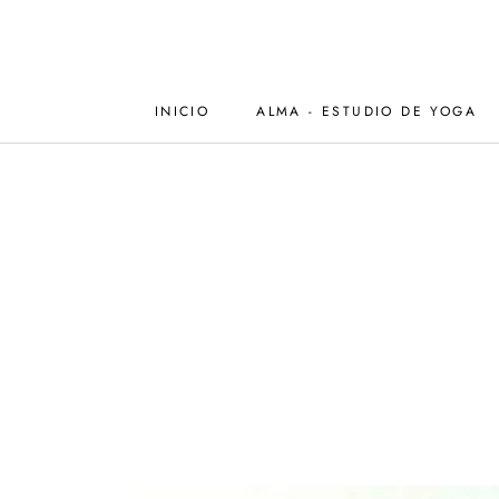
Saltar
al
contenido
INICIO
ALMA - ESTUDIO DE YOGA
INICIO
ALMA - ESTUDIO DE YOGA