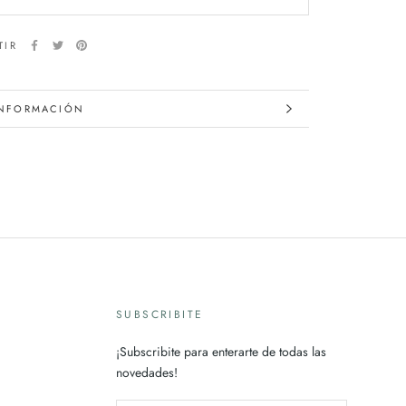
TIR
INFORMACIÓN
IMAGENES
SUBSCRIBITE
¡Subscribite para enterarte de todas las
novedades!