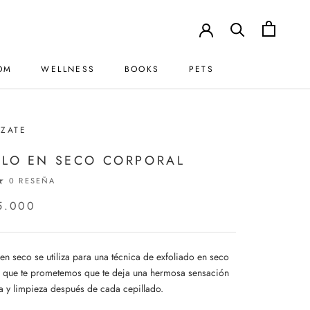
OM
WELLNESS
BOOKS
PETS
BOOKS
PETS
ZATE
LLO EN SECO CORPORAL
0 RESEÑA
5.000
 en seco se utiliza para una técnica de exfoliado en seco
l, que te prometemos que te deja una hermosa sensación
a y limpieza después de cada cepillado.